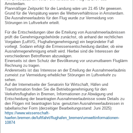
Amsterdam.
Planmäßiger Zeitpunkt für die Landung wäre um 21:45 Uhr gewesen.
Grund für die Verspätung waren die Wetterverhältnisse in Amsterdam.
Die Ausnahmeerlaubnis für den Flug wurde zur Vermeidung von
Störungen im Luftverkehr erteilt.
Für die Entscheidungen über die Erteilung von Ausnahmeerlaubnissen
prüft die Genehmigungsbehörde zunächst, ob anhand der rechtlichen
Vorgaben (LuftVG, Flughafengenehmigung) ein begründeter Fall
vorliegt. Sodann erfolgt die Ermessensentscheidung darüber, ob eine
Ausnahmegenehmigung erteilt wird. Hierbei sind die Interessen der
verschiedenen Betroffenen abzuwägen.
Einerseits ist dem Schutz der Bevölkerung vor unzumutbarem Fluglärm
Rechnung zu tragen.
Andererseits ist das Interesse an der Erteilung der Ausnahmeerlaubnis
zumeist zur Vermeidung erheblicher Störungen im Luftverkehr zu
sehen.
Auf der Internetseite der Senatorin für Wirtschaft, Häfen und
Transformation finden Sie die Betriebsgenehmigung für den
Verkehrsflughafen in Bremen, Informationen zur Abwägung und
Entscheidung der beantragten Ausnahmeerlaubnisse sowie Details zu
den Flügen mit beantragten bzw. genutzten Ausnahmeerlaubnissen in
tabellarischer Form (derzeitiger Bearbeitungsstand: Juni 2025):
https://www.wissenschaft-
haefen.bremen.de/luftfahrt/flughafen_bremen/umweltinformationen-
10874