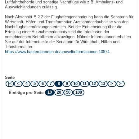
Luftfahrtbehörde und sonstige Nachtflüge wie z.B. Ambulanz- und
Ausweichlandungen zulässig.
Nach Abschnitt E.2.2 der Flughafengenehmigung kann die Senatorin für
Wirtschaft, Häfen und Transformation Ausnahmeerlaubnisse von den
Nachtflugbeschränkungen erteilen. Bei der Entscheidung über die
Erteilung einer Ausnahmeerlaubnis sind die Interessen der
verschiedenen Betroffenen abzuwägen. Nähere Informationen erhalten
Sie auf der Internetseite der Senatorin für Wirtschaft, Häfen und
Transformation:
https://www.haefen.bremen.de/umweltinformationen-10874
Seite
4
5
6
7
8
9
10
11
12
13
10
20
50
100
Einträge pro Seite