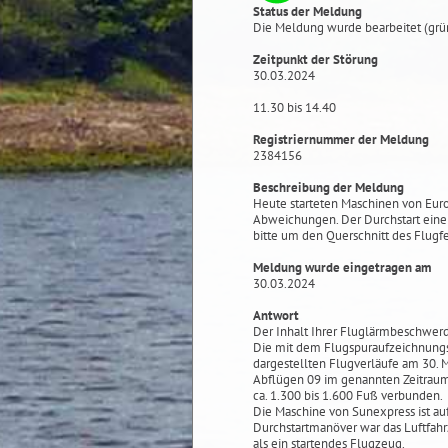
Status der Meldung
Die Meldung wurde bearbeitet (grü
Zeitpunkt der Störung
30.03.2024
11.30 bis 14.40
Registriernummer der Meldung
2384156
Beschreibung der Meldung
Heute starteten Maschinen von Eur
Abweichungen. Der Durchstart eine
bitte um den Querschnitt des Flugfen
Meldung wurde eingetragen am
30.03.2024
Antwort
Der Inhalt Ihrer Fluglärmbeschwer
Die mit dem Flugspuraufzeichnungs
dargestellten Flugverläufe am 30.
Abflügen 09 im genannten Zeitrau
ca. 1.300 bis 1.600 Fuß verbunden.
Die Maschine von Sunexpress ist au
Durchstartmanöver war das Luftfah
als ein startendes Flugzeug.