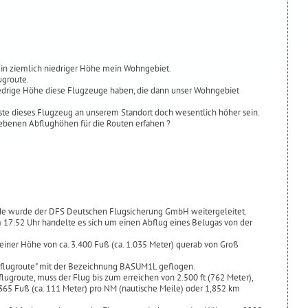
 in ziemlich niedriger Höhe mein Wohngebiet.
ugroute.
iedrige Höhe diese Flugzeuge haben, die dann unser Wohngebiet
te dieses Flugzeug an unserem Standort doch wesentlich höher sein.
ebenen Abflughöhen für die Routen erfahen ?
de wurde der DFS Deutschen Flugsicherung GmbH weitergeleitet.
17:52 Uhr handelte es sich um einen Abflug eines Belugas von der
 einer Höhe von ca. 3.400 Fuß (ca. 1.035 Meter) querab von Groß
bflugroute" mit der Bezeichnung BASUM1L geflogen.
lugroute, muss der Flug bis zum erreichen von 2.500 ft (762 Meter),
65 Fuß (ca. 111 Meter) pro NM (nautische Meile) oder 1,852 km