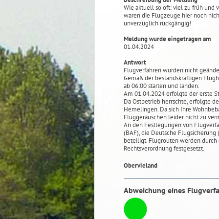
Wie aktuell so oft: viel zu früh und
waren die Flugzeuge hier noch nic
unverzüglich rückgängig!
Meldung wurde eingetragen am
01.04.2024
Antwort
Flugverfahren wurden nicht geände
Gemäß der bestandskräftigen Flug
ab 06:00 starten und landen.
Am 01.04.2024 erfolgte der erste S
Da Ostbetrieb herrschte, erfolgte 
Hemelingen. Da sich Ihre Wohnbeba
Fluggeräuschen leider nicht zu ver
An den Festlegungen von Flugverfah
(BAF), die Deutsche Flugsicherun
beteiligt. Flugrouten werden durch
Rechtsverordnung festgesetzt.
Obervieland
Abweichung eines Flugverf