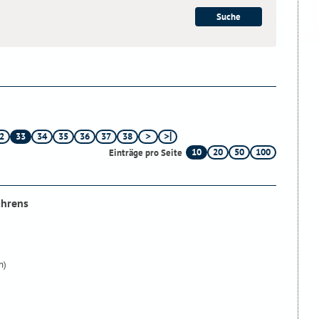
2
33
34
35
36
37
38
10
20
50
100
Einträge pro Seite
ahrens
n)