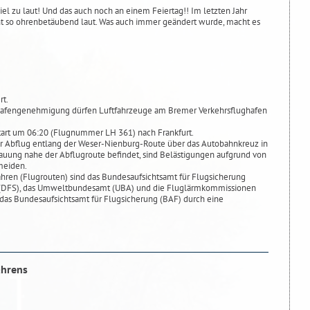
 viel zu laut! Und das auch noch an einem Feiertag!! Im letzten Jahr
ht so ohrenbetäubend laut. Was auch immer geändert wurde, macht es
rt.
hafengenehmigung dürfen Luftfahrzeuge am Bremer Verkehrsflughafen
tart um 06:20 (Flugnummer LH 361) nach Frankfurt.
der Abflug entlang der Weser-Nienburg-Route über das Autobahnkreuz in
uung nahe der Abflugroute befindet, sind Belästigungen aufgrund von
meiden.
ren (Flugrouten) sind das Bundesaufsichtsamt für Flugsicherung
g (DFS), das Umweltbundesamt (UBA) und die Fluglärmkommissionen
 das Bundesaufsichtsamt für Flugsicherung (BAF) durch eine
ahrens