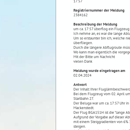
17:57
Registriernummer der Meldung
2384162
Beschreibung der Meldung
um ca. 17:57 überflog ein Flugzeug
Ich nehme an, es war die lange Abl
Um so erstaunter bin ich, welche n
überfliegen.
Durch die längere Abflugroute müss
Wo kann man eigentlich die vorgeg
Mit der Bitte um Nachricht
vielen Dank
Meldung wurde eingetragen am
02.04.2024
Antwort
Der Inhalt Ihrer Fluglärmbeschwer
Bei dem Flugzeug vom 02. April um 
Startbahn 27.
Der Beluga war um ca. 17:57 Uhr in
Mackenstedt.
Der Flug BGA151H ist die "lange A
Aufgrund der Vorgabe auf dieser Abf
mit einem Steiggradienten von 6% 3
steigen.