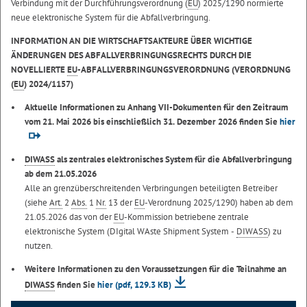
Verbindung mit der Durchführungsverordnung (
EU
) 2025/1290 normierte
neue elektronische System für die Abfallverbringung.
INFORMATION AN DIE WIRTSCHAFTSAKTEURE ÜBER WICHTIGE
ÄNDERUNGEN DES ABFALLVERBRINGUNGSRECHTS DURCH DIE
NOVELLIERTE
EU
-ABFALLVERBRINGUNGSVERORDNUNG (VERORDNUNG
(
EU
) 2024/1157)
Aktuelle Informationen zu Anhang VII-Dokumenten für den Zeitraum
vom 21. Mai 2026 bis einschließlich 31. Dezember 2026 finden Sie
hier
DIWASS
als zentrales elektronisches System für die Abfallverbringung
ab dem 21.05.2026
Alle an grenzüberschreitenden Verbringungen beteiligten Betreiber
(siehe
Art.
2
Abs.
1
Nr.
13 der
EU
-Verordnung 2025/1290) haben ab dem
21.05.2026 das von der
EU
-Kommission betriebene zentrale
elektronische System (DIgital WAste Shipment System -
DIWASS
) zu
nutzen.
Weitere Informationen zu den Voraussetzungen für die Teilnahme an
DIWASS
finden Sie
hier
(pdf, 129.3 KB)