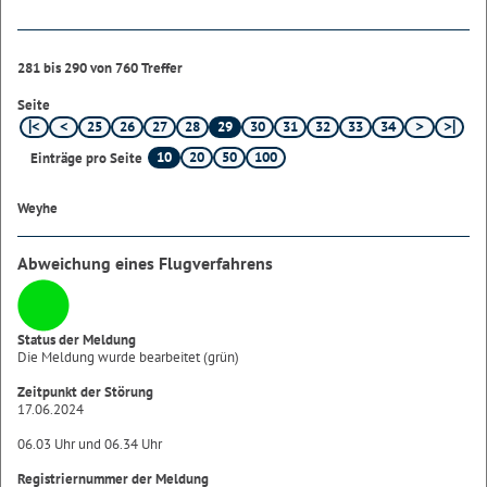
281 bis 290 von 760 Treffer
Seite
25
26
27
28
29
30
31
32
33
34
10
20
50
100
Einträge pro Seite
Weyhe
Abweichung eines Flugverfahrens
Status der Meldung
Die Meldung wurde bearbeitet (grün)
Zeitpunkt der Störung
17.06.2024
06.03 Uhr und 06.34 Uhr
Registriernummer der Meldung