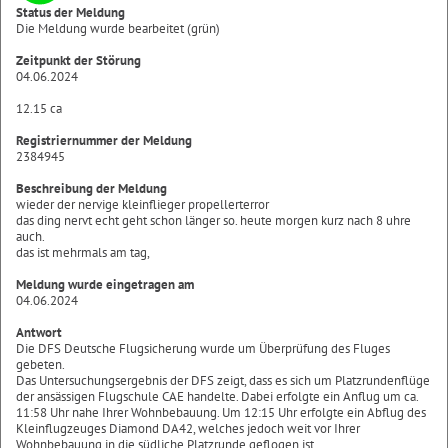
Status der Meldung
Die Meldung wurde bearbeitet (grün)
Zeitpunkt der Störung
04.06.2024
12.15 ca
Registriernummer der Meldung
2384945
Beschreibung der Meldung
wieder der nervige kleinflieger propellerterror
das ding nervt echt geht schon länger so. heute morgen kurz nach 8 uhre
auch.
das ist mehrmals am tag,
Meldung wurde eingetragen am
04.06.2024
Antwort
Die DFS Deutsche Flugsicherung wurde um Überprüfung des Fluges
gebeten.
Das Untersuchungsergebnis der DFS zeigt, dass es sich um Platzrundenflüge
der ansässigen Flugschule CAE handelte. Dabei erfolgte ein Anflug um ca.
11:58 Uhr nahe Ihrer Wohnbebauung. Um 12:15 Uhr erfolgte ein Abflug des
Kleinflugzeuges Diamond DA42, welches jedoch weit vor Ihrer
Wohnbebauung in die südliche Platzrunde geflogen ist.