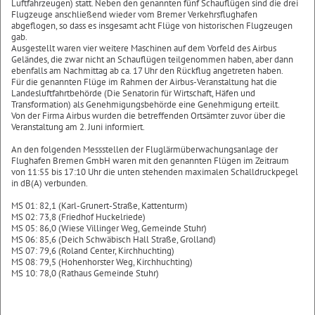
Luftfahrzeugen) statt. Neben den genannten fünf Schauflügen sind die drei
Flugzeuge anschließend wieder vom Bremer Verkehrsflughafen
abgeflogen, so dass es insgesamt acht Flüge von historischen Flugzeugen
gab.
Ausgestellt waren vier weitere Maschinen auf dem Vorfeld des Airbus
Geländes, die zwar nicht an Schauflügen teilgenommen haben, aber dann
ebenfalls am Nachmittag ab ca. 17 Uhr den Rückflug angetreten haben.
Für die genannten Flüge im Rahmen der Airbus-Veranstaltung hat die
Landesluftfahrtbehörde (Die Senatorin für Wirtschaft, Häfen und
Transformation) als Genehmigungsbehörde eine Genehmigung erteilt.
Von der Firma Airbus wurden die betreffenden Ortsämter zuvor über die
Veranstaltung am 2. Juni informiert.
An den folgenden Messstellen der Fluglärmüberwachungsanlage der
Flughafen Bremen GmbH waren mit den genannten Flügen im Zeitraum
von 11:55 bis 17:10 Uhr die unten stehenden maximalen Schalldruckpegel
in dB(A) verbunden.
MS 01: 82,1 (Karl-Grunert-Straße, Kattenturm)
MS 02: 73,8 (Friedhof Huckelriede)
MS 05: 86,0 (Wiese Villinger Weg, Gemeinde Stuhr)
MS 06: 85,6 (Deich Schwäbisch Hall Straße, Grolland)
MS 07: 79,6 (Roland Center, Kirchhuchting)
MS 08: 79,5 (Hohenhorster Weg, Kirchhuchting)
MS 10: 78,0 (Rathaus Gemeinde Stuhr)