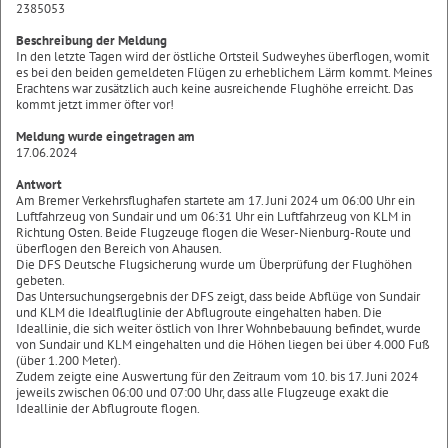
2385053
Beschreibung der Meldung
In den letzte Tagen wird der östliche Ortsteil Sudweyhes überflogen, womit
es bei den beiden gemeldeten Flügen zu erheblichem Lärm kommt. Meines
Erachtens war zusätzlich auch keine ausreichende Flughöhe erreicht. Das
kommt jetzt immer öfter vor!
Meldung wurde eingetragen am
17.06.2024
Antwort
Am Bremer Verkehrsflughafen startete am 17. Juni 2024 um 06:00 Uhr ein
Luftfahrzeug von Sundair und um 06:31 Uhr ein Luftfahrzeug von KLM in
Richtung Osten. Beide Flugzeuge flogen die Weser-Nienburg-Route und
überflogen den Bereich von Ahausen.
Die DFS Deutsche Flugsicherung wurde um Überprüfung der Flughöhen
gebeten.
Das Untersuchungsergebnis der DFS zeigt, dass beide Abflüge von Sundair
und KLM die Idealfluglinie der Abflugroute eingehalten haben. Die
Ideallinie, die sich weiter östlich von Ihrer Wohnbebauung befindet, wurde
von Sundair und KLM eingehalten und die Höhen liegen bei über 4.000 Fuß
(über 1.200 Meter).
Zudem zeigte eine Auswertung für den Zeitraum vom 10. bis 17. Juni 2024
jeweils zwischen 06:00 und 07:00 Uhr, dass alle Flugzeuge exakt die
Ideallinie der Abflugroute flogen.