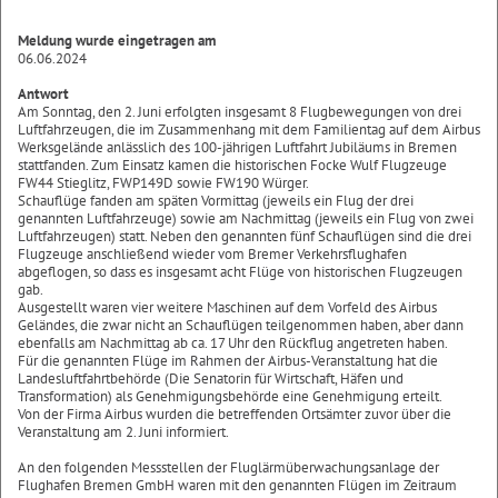
Meldung wurde eingetragen am
06.06.2024
Antwort
Am Sonntag, den 2. Juni erfolgten insgesamt 8 Flugbewegungen von drei
Luftfahrzeugen, die im Zusammenhang mit dem Familientag auf dem Airbus
Werksgelände anlässlich des 100-jährigen Luftfahrt Jubiläums in Bremen
stattfanden. Zum Einsatz kamen die historischen Focke Wulf Flugzeuge
FW44 Stieglitz, FWP149D sowie FW190 Würger.
Schauflüge fanden am späten Vormittag (jeweils ein Flug der drei
genannten Luftfahrzeuge) sowie am Nachmittag (jeweils ein Flug von zwei
Luftfahrzeugen) statt. Neben den genannten fünf Schauflügen sind die drei
Flugzeuge anschließend wieder vom Bremer Verkehrsflughafen
abgeflogen, so dass es insgesamt acht Flüge von historischen Flugzeugen
gab.
Ausgestellt waren vier weitere Maschinen auf dem Vorfeld des Airbus
Geländes, die zwar nicht an Schauflügen teilgenommen haben, aber dann
ebenfalls am Nachmittag ab ca. 17 Uhr den Rückflug angetreten haben.
Für die genannten Flüge im Rahmen der Airbus-Veranstaltung hat die
Landesluftfahrtbehörde (Die Senatorin für Wirtschaft, Häfen und
Transformation) als Genehmigungsbehörde eine Genehmigung erteilt.
Von der Firma Airbus wurden die betreffenden Ortsämter zuvor über die
Veranstaltung am 2. Juni informiert.
An den folgenden Messstellen der Fluglärmüberwachungsanlage der
Flughafen Bremen GmbH waren mit den genannten Flügen im Zeitraum