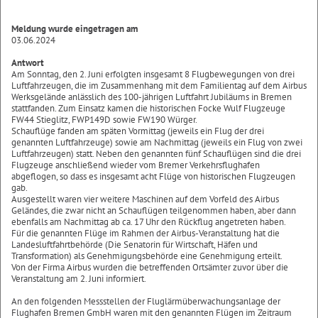
Meldung wurde eingetragen am
03.06.2024
Antwort
Am Sonntag, den 2. Juni erfolgten insgesamt 8 Flugbewegungen von drei
Luftfahrzeugen, die im Zusammenhang mit dem Familientag auf dem Airbus
Werksgelände anlässlich des 100-jährigen Luftfahrt Jubiläums in Bremen
stattfanden. Zum Einsatz kamen die historischen Focke Wulf Flugzeuge
FW44 Stieglitz, FWP149D sowie FW190 Würger.
Schauflüge fanden am späten Vormittag (jeweils ein Flug der drei
genannten Luftfahrzeuge) sowie am Nachmittag (jeweils ein Flug von zwei
Luftfahrzeugen) statt. Neben den genannten fünf Schauflügen sind die drei
Flugzeuge anschließend wieder vom Bremer Verkehrsflughafen
abgeflogen, so dass es insgesamt acht Flüge von historischen Flugzeugen
gab.
Ausgestellt waren vier weitere Maschinen auf dem Vorfeld des Airbus
Geländes, die zwar nicht an Schauflügen teilgenommen haben, aber dann
ebenfalls am Nachmittag ab ca. 17 Uhr den Rückflug angetreten haben.
Für die genannten Flüge im Rahmen der Airbus-Veranstaltung hat die
Landesluftfahrtbehörde (Die Senatorin für Wirtschaft, Häfen und
Transformation) als Genehmigungsbehörde eine Genehmigung erteilt.
Von der Firma Airbus wurden die betreffenden Ortsämter zuvor über die
Veranstaltung am 2. Juni informiert.
An den folgenden Messstellen der Fluglärmüberwachungsanlage der
Flughafen Bremen GmbH waren mit den genannten Flügen im Zeitraum