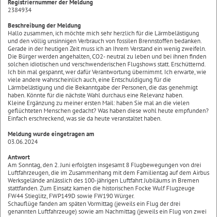
Registriernummer der Meldung
2384934
Beschreibung der Meldung
Hallo zusammen, ich möchte mich sehr herzlich für die Lärmbelästigung
und den völlig unsinnigen Verbrauch von fossilen Brennstoffen bedanken.
Gerade in der heutigen Zeit muss ich an Ihrem Verstand ein wenig zweifeln.
Die Bürger werden angehalten, CO2- neutral zu leben und bei ihnen finden
solchen idiotischen und verschwenderischen Flugshows statt. Erschütternd.
Ich bin mal gespannt, wer dafür Verantwortung übernimmt. Ich erwarte, wie
viele andere wahrscheinlich auch, eine Entschuldigung für die
Lärmbelästigung und die Bekanntgabe der Personen, die das genehmigt
haben. Könnte für die nächste Wahl durchaus eine Relevanz haben.
Kleine Ergänzung zu meiner ersten Mail: haben Sie mal an die vielen
geflüchteten Menschen gedacht? Was haben diese wohl heute empfunden?
Einfach erschreckend, was sie da heute veranstaltet haben.
Meldung wurde eingetragen am
03.06.2024
Antwort
Am Sonntag, den 2. Juni erfolgten insgesamt 8 Flugbewegungen von drei
Luftfahrzeugen, die im Zusammenhang mit dem Familientag auf dem Airbus
Werksgelände anlässlich des 100-jährigen Luftfahrt Jubiläums in Bremen
stattfanden. Zum Einsatz kamen die historischen Focke Wulf Flugzeuge
FW44 Stieglitz, FWP149D sowie FW190 Würger.
Schauflüge fanden am späten Vormittag (jeweils ein Flug der drei
genannten Luftfahrzeuge) sowie am Nachmittag (jeweils ein Flug von zwei