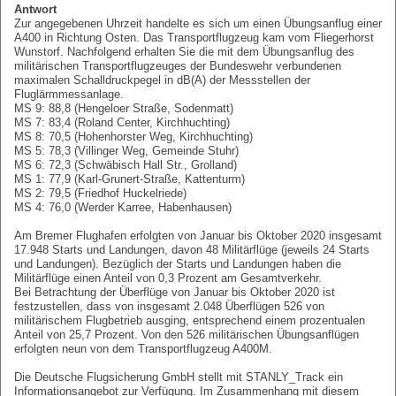
Antwort
Zur angegebenen Uhrzeit handelte es sich um einen Übungsanflug einer
A400 in Richtung Osten. Das Transportflugzeug kam vom Fliegerhorst
Wunstorf. Nachfolgend erhalten Sie die mit dem Übungsanflug des
militärischen Transportflugzeuges der Bundeswehr verbundenen
maximalen Schalldruckpegel in dB(A) der Messstellen der
Fluglärmmessanlage.
MS 9: 88,8 (Hengeloer Straße, Sodenmatt)
MS 7: 83,4 (Roland Center, Kirchhuchting)
MS 8: 70,5 (Hohenhorster Weg, Kirchhuchting)
MS 5: 78,3 (Villinger Weg, Gemeinde Stuhr)
MS 6: 72,3 (Schwäbisch Hall Str., Grolland)
MS 1: 77,9 (Karl-Grunert-Straße, Kattenturm)
MS 2: 79,5 (Friedhof Huckelriede)
MS 4: 76,0 (Werder Karree, Habenhausen)
Am Bremer Flughafen erfolgten von Januar bis Oktober 2020 insgesamt
17.948 Starts und Landungen, davon 48 Militärflüge (jeweils 24 Starts
und Landungen). Bezüglich der Starts und Landungen haben die
Militärflüge einen Anteil von 0,3 Prozent am Gesamtverkehr.
Bei Betrachtung der Überflüge von Januar bis Oktober 2020 ist
festzustellen, dass von insgesamt 2.048 Überflügen 526 von
militärischem Flugbetrieb ausging, entsprechend einem prozentualen
Anteil von 25,7 Prozent. Von den 526 militärischen Übungsanflügen
erfolgten neun von dem Transportflugzeug A400M.
Die Deutsche Flugsicherung GmbH stellt mit STANLY_Track ein
Informationsangebot zur Verfügung. Im Zusammenhang mit diesem