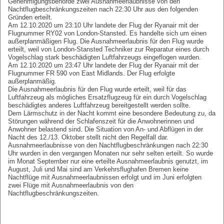
Genehmigungsbehörde zwei Ausnahmeerlaubnisse von den
Nachtflugbeschränkungszeiten nach 22:30 Uhr aus den folgenden
Gründen erteilt.
Am 12.10.2020 um 23:10 Uhr landete der Flug der Ryanair mit der
Flugnummer RY02 von London-Stansted. Es handelte sich um einen
außerplanmäßigen Flug. Die Ausnahmeerlaubnis für den Flug wurde
erteilt, weil von London-Stansted Techniker zur Reparatur eines durch
Vogelschlag stark beschädigten Luftfahrzeugs eingeflogen wurden.
Am 12.10.2020 um 23:47 Uhr landete der Flug der Ryanair mit der
Flugnummer FR 590 von East Midlands. Der Flug erfolgte
außerplanmäßig.
Die Ausnahmeerlaubnis für den Flug wurde erteilt, weil für das
Luftfahrzeug als mögliches Ersatzflugzeug für ein durch Vogelschlag
beschädigtes anderes Luftfahrzeug bereitgestellt werden sollte.
Dem Lärmschutz in der Nacht kommt eine besondere Bedeutung zu, da
Störungen während der Schlafenszeit für die Anwohnerinnen und
Anwohner belastend sind. Die Situation von An- und Abflügen in der
Nacht des 12./13. Oktober stellt nicht den Regelfall dar.
Ausnahmeerlaubnisse von den Nachtflugbeschränkungen nach 22:30
Uhr wurden in den vergangen Monaten nur sehr selten erteilt. So wurde
im Monat September nur eine erteilte Ausnahmeerlaubnis genutzt, im
August, Juli und Mai sind am Verkehrsflughafen Bremen keine
Nachtflüge mit Ausnahmeerlaubnissen erfolgt und im Juni erfolgten
zwei Flüge mit Ausnahmeerlaubnis von den
Nachtflugbeschränkungszeiten.