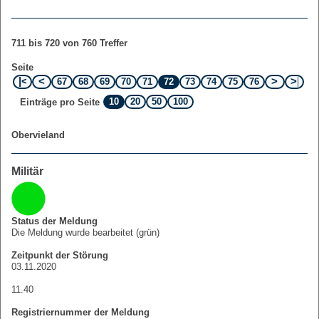
711 bis 720 von 760 Treffer
Seite
67
68
69
70
71
72
73
74
75
76
10
20
50
100
Einträge pro Seite
Obervieland
Militär
Status der Meldung
Die Meldung wurde bearbeitet (grün)
Zeitpunkt der Störung
03.11.2020
11.40
Registriernummer der Meldung