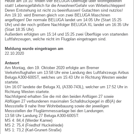
Heute am 19.10. finden vier BELUGA-Überflüge über Wohngebieten
statt! Lebensgefährlich für die Anwohner/Gefahr von Wirbelschleppen!
Deren Entstehung ist nicht zu beeinflussen! Gutachten sind nutzlos!
Am 19.10. wird Bremen gleich von zwei BELUGA Maschinen
angeflogen! Der normale BELUGA landet um 14:05 Uhr (Start 15:25
Uhr) und der noch größere Nachfolger BELUGA XL landet um 16:35 Uhr
(Start 18:35 Uhr).
Außerdem erfolgten um 15:14 und 15:25 zwei Überflüge von startenden
Luftfahrzeugen, welche nicht im Flugplan eingetragen sind.
Meldung wurde eingetragen am
22.10.2020
Antwort
Am Montag, den 19. Oktober 2020 erfolgte am Bremer
Verkehrsflughafen um 13:58 Uhr eine Landung des Luftfahrzeugs Airbus
Beluga A300-600ST, welches um 15:43 Uhr in Richtung Westen wieder
startete.
Um 16:07 landete der Beluga XL (A330-743L), welcher um 17:52 Uhr in
Richtung Westen startete.
Nachfolgend erhalten Sie die mit den beiden Anflügen 27 sowie
Abflügen 27 verbundenen maximalen Schalldruckpegel in dB(A) der
Messstelle 9 nahe Ihrer Wohnbebauung sowie der jeweiligen
Messstellen der Fluglärmmessanlage bei den Landungen.
13:58 Uhr Landung 27 Beluga A300-600ST:
MS 4: 84,4 (Werder Karree)
MS 2: 75,4 (Friedhof Huckelriede)
MS 1: 73,2 (Karl-Grunert-Straße)