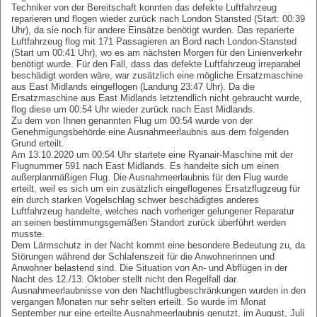
Techniker von der Bereitschaft konnten das defekte Luftfahrzeug
reparieren und flogen wieder zurück nach London Stansted (Start: 00:39
Uhr), da sie noch für andere Einsätze benötigt wurden. Das reparierte
Luftfahrzeug flog mit 171 Passagieren an Bord nach London-Stansted
(Start um 00:41 Uhr), wo es am nächsten Morgen für den Linienverkehr
benötigt wurde. Für den Fall, dass das defekte Luftfahrzeug irreparabel
beschädigt worden wäre, war zusätzlich eine mögliche Ersatzmaschine
aus East Midlands eingeflogen (Landung 23:47 Uhr). Da die
Ersatzmaschine aus East Midlands letztendlich nicht gebraucht wurde,
flog diese um 00:54 Uhr wieder zurück nach East Midlands.
Zu dem von Ihnen genannten Flug um 00:54 wurde von der
Genehmigungsbehörde eine Ausnahmeerlaubnis aus dem folgenden
Grund erteilt.
Am 13.10.2020 um 00:54 Uhr startete eine Ryanair-Maschine mit der
Flugnummer 591 nach East Midlands. Es handelte sich um einen
außerplanmäßigen Flug. Die Ausnahmeerlaubnis für den Flug wurde
erteilt, weil es sich um ein zusätzlich eingeflogenes Ersatzflugzeug für
ein durch starken Vogelschlag schwer beschädigtes anderes
Luftfahrzeug handelte, welches nach vorheriger gelungener Reparatur
an seinen bestimmungsgemäßen Standort zurück überführt werden
musste.
Dem Lärmschutz in der Nacht kommt eine besondere Bedeutung zu, da
Störungen während der Schlafenszeit für die Anwohnerinnen und
Anwohner belastend sind. Die Situation von An- und Abflügen in der
Nacht des 12./13. Oktober stellt nicht den Regelfall dar.
Ausnahmeerlaubnisse von den Nachtflugbeschränkungen wurden in den
vergangen Monaten nur sehr selten erteilt. So wurde im Monat
September nur eine erteilte Ausnahmeerlaubnis genutzt, im August, Juli