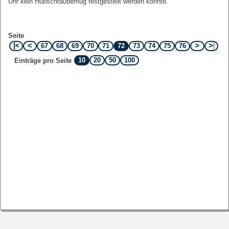
Uhr kein Hubschrauberflug festgestellt werden konnte.
Seite
67
68
69
70
71
72
73
74
75
76
10
20
50
100
Einträge pro Seite