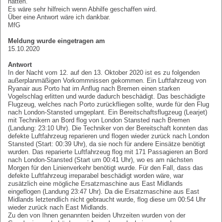
hatten.
Es wäre sehr hilfreich wenn Abhilfe geschaffen wird.
Über eine Antwort wäre ich dankbar.
MfG
Meldung wurde eingetragen am
15.10.2020
Antwort
In der Nacht vom 12. auf den 13. Oktober 2020 ist es zu folgenden
außerplanmäßigen Vorkommnissen gekommen. Ein Luftfahrzeug von
Ryanair aus Porto hat im Anflug nach Bremen einen starken
Vogelschlag erlitten und wurde dadurch beschädigt. Das beschädigte
Flugzeug, welches nach Porto zurückfliegen sollte, wurde für den Flug
nach London-Stansted umgeplant. Ein Bereitschaftsflugzeug (Learjet)
mit Technikern an Bord flog von London Stansted nach Bremen
(Landung: 23:10 Uhr). Die Techniker von der Bereitschaft konnten das
defekte Luftfahrzeug reparieren und flogen wieder zurück nach London
Stansted (Start: 00:39 Uhr), da sie noch für andere Einsätze benötigt
wurden. Das reparierte Luftfahrzeug flog mit 171 Passagieren an Bord
nach London-Stansted (Start um 00:41 Uhr), wo es am nächsten
Morgen für den Linienverkehr benötigt wurde. Für den Fall, dass das
defekte Luftfahrzeug irreparabel beschädigt worden wäre, war
zusätzlich eine mögliche Ersatzmaschine aus East Midlands
eingeflogen (Landung 23:47 Uhr). Da die Ersatzmaschine aus East
Midlands letztendlich nicht gebraucht wurde, flog diese um 00:54 Uhr
wieder zurück nach East Midlands.
Zu den von Ihnen genannten beiden Uhrzeiten wurden von der