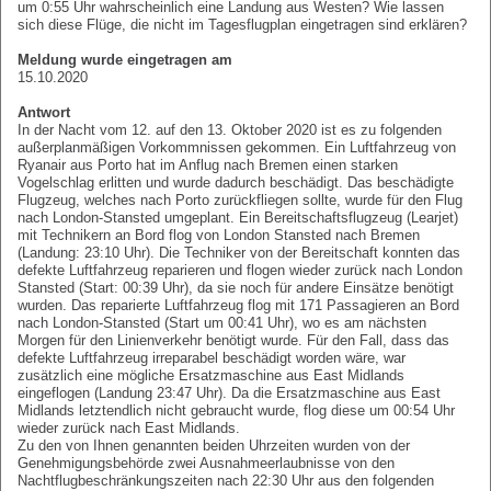
um 0:55 Uhr wahrscheinlich eine Landung aus Westen? Wie lassen
sich diese Flüge, die nicht im Tagesflugplan eingetragen sind erklären?
Meldung wurde eingetragen am
15.10.2020
Antwort
In der Nacht vom 12. auf den 13. Oktober 2020 ist es zu folgenden
außerplanmäßigen Vorkommnissen gekommen. Ein Luftfahrzeug von
Ryanair aus Porto hat im Anflug nach Bremen einen starken
Vogelschlag erlitten und wurde dadurch beschädigt. Das beschädigte
Flugzeug, welches nach Porto zurückfliegen sollte, wurde für den Flug
nach London-Stansted umgeplant. Ein Bereitschaftsflugzeug (Learjet)
mit Technikern an Bord flog von London Stansted nach Bremen
(Landung: 23:10 Uhr). Die Techniker von der Bereitschaft konnten das
defekte Luftfahrzeug reparieren und flogen wieder zurück nach London
Stansted (Start: 00:39 Uhr), da sie noch für andere Einsätze benötigt
wurden. Das reparierte Luftfahrzeug flog mit 171 Passagieren an Bord
nach London-Stansted (Start um 00:41 Uhr), wo es am nächsten
Morgen für den Linienverkehr benötigt wurde. Für den Fall, dass das
defekte Luftfahrzeug irreparabel beschädigt worden wäre, war
zusätzlich eine mögliche Ersatzmaschine aus East Midlands
eingeflogen (Landung 23:47 Uhr). Da die Ersatzmaschine aus East
Midlands letztendlich nicht gebraucht wurde, flog diese um 00:54 Uhr
wieder zurück nach East Midlands.
Zu den von Ihnen genannten beiden Uhrzeiten wurden von der
Genehmigungsbehörde zwei Ausnahmeerlaubnisse von den
Nachtflugbeschränkungszeiten nach 22:30 Uhr aus den folgenden