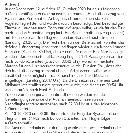
Antwort
In der Nacht vom 12. auf den 13. Oktober 2020 ist es zu folgenden
außerplanmäßigen Vorkommnissen gekommen. Ein Luftfahrzeug von
Ryanair aus Porto hat im Anflug nach Bremen einen starken
Vogelschlag erlitten und wurde dadurch beschädigt. Das beschädigte
Flugzeug, welches nach Porto zurückfliegen sollte, wurde für den Flug
nach London-Stansted umgeplant. Ein Bereitschaftsflugzeug (Learjet)
mit Technikern an Bord flog von London Stansted nach Bremen
(Landung: 23:10 Uhr). Die Techniker von der Bereitschaft konnten das
defekte Luftfahrzeug reparieren und flogen wieder zurück nach London
Stansted (Start: 00:39 Uhr), da sie noch für andere Einsätze benötigt
wurden. Das reparierte Luftfahrzeug flog mit 171 Passagieren an Bord
nach London-Stansted (Start um 00:41 Uhr), wo es am nächsten
Morgen für den Linienverkehr benötigt wurde. Für den Fall, dass das
defekte Luftfahrzeug irreparabel beschädigt worden wäre, war
zusätzlich eine mögliche Ersatzmaschine aus East Midlands
eingeflogen (Landung 23:47 Uhr). Da die Ersatzmaschine aus East
Midlands letztendlich nicht gebraucht wurde, flog diese um 00:54 Uhr
wieder zurück nach East Midlands.
Zu den von Ihnen genannten drei Uhrzeiten wurden von der
Genehmigungsbehörde drei Ausnahmeerlaubnisse von den
Nachtflugbeschränkungszeiten nach 22:30 Uhr aus den folgenden
Gründen erteilt.
Am 13.10.2020 um 00:39 Uhr startete der Flug der Ryanair mit der
Flugnummer RYR02 nach London Stansted. Der Flug erfolgte
außerplanmäßig.
Die Ausnahmeerlaubnis für den Flug wurde erteilt weil Techniker der
Rufbereitschaft aus London Stansted, die in Bremen ein durch