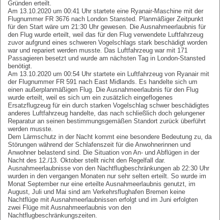
Gründen erteilt.
Am 13.10.2020 um 00:41 Uhr startete eine Ryanair-Maschine mit der
Flugnummer FR 3676 nach London Stansted. Planmäßiger Zeitpunkt
für den Start wäre um 21:30 Uhr gewesen. Die Ausnahmeerlaubnis für
den Flug wurde erteilt, weil das für den Flug verwendete Luftfahrzeug
zuvor aufgrund eines schweren Vogelschlags stark beschädigt worden
war und repariert werden musste. Das Luftfahrzeug war mit 171
Passagieren besetzt und wurde am nächsten Tag in London-Stansted
benötigt.
Am 13.10.2020 um 00:54 Uhr startete ein Luftfahrzeug von Ryanair mit
der Flugnummer FR 591 nach East Midlands. Es handelte sich um
einen außerplanmäßigen Flug. Die Ausnahmeerlaubnis für den Flug
wurde erteilt, weil es sich um ein zusätzlich eingeflogenes
Ersatzflugzeug für ein durch starken Vogelschlag schwer beschädigtes
anderes Luftfahrzeug handelte, das nach schließlich doch gelungener
Reparatur an seinen bestimmungsgemäßen Standort zurück überführt
werden musste.
Dem Lärmschutz in der Nacht kommt eine besondere Bedeutung zu, da
Störungen während der Schlafenszeit für die Anwohnerinnen und
Anwohner belastend sind. Die Situation von An- und Abflügen in der
Nacht des 12./13. Oktober stellt nicht den Regelfall dar.
Ausnahmeerlaubnisse von den Nachtflugbeschränkungen ab 22:30 Uhr
wurden in den vergangen Monaten nur sehr selten erteilt. So wurde im
Monat September nur eine erteilte Ausnahmeerlaubnis genutzt, im
August, Juli und Mai sind am Verkehrsflughafen Bremen keine
Nachtflüge mit Ausnahmeerlaubnissen erfolgt und im Juni erfolgten
zwei Flüge mit Ausnahmeerlaubnis von den
Nachtflugbeschränkungszeiten.