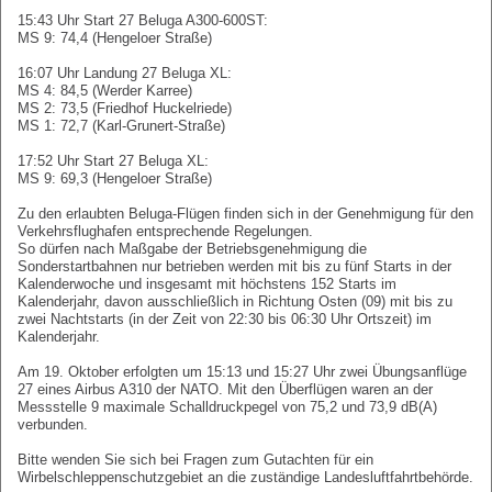
15:43 Uhr Start 27 Beluga A300-600ST:
MS 9: 74,4 (Hengeloer Straße)
16:07 Uhr Landung 27 Beluga XL:
MS 4: 84,5 (Werder Karree)
MS 2: 73,5 (Friedhof Huckelriede)
MS 1: 72,7 (Karl-Grunert-Straße)
17:52 Uhr Start 27 Beluga XL:
MS 9: 69,3 (Hengeloer Straße)
Zu den erlaubten Beluga-Flügen finden sich in der Genehmigung für den
Verkehrsflughafen entsprechende Regelungen.
So dürfen nach Maßgabe der Betriebsgenehmigung die
Sonderstartbahnen nur betrieben werden mit bis zu fünf Starts in der
Kalenderwoche und insgesamt mit höchstens 152 Starts im
Kalenderjahr, davon ausschließlich in Richtung Osten (09) mit bis zu
zwei Nachtstarts (in der Zeit von 22:30 bis 06:30 Uhr Ortszeit) im
Kalenderjahr.
Am 19. Oktober erfolgten um 15:13 und 15:27 Uhr zwei Übungsanflüge
27 eines Airbus A310 der NATO. Mit den Überflügen waren an der
Messstelle 9 maximale Schalldruckpegel von 75,2 und 73,9 dB(A)
verbunden.
Bitte wenden Sie sich bei Fragen zum Gutachten für ein
Wirbelschleppenschutzgebiet an die zuständige Landesluftfahrtbehörde.