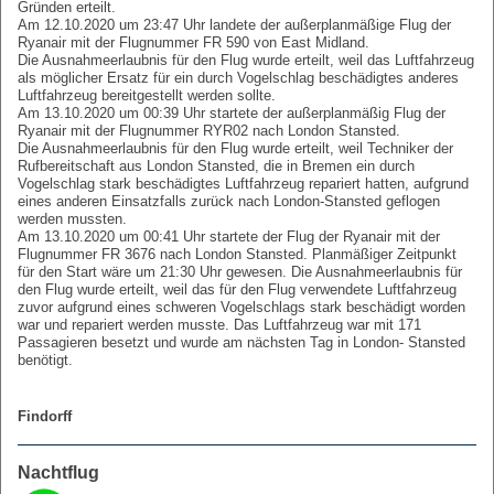
Gründen erteilt.
Am 12.10.2020 um 23:47 Uhr landete der außerplanmäßige Flug der
Ryanair mit der Flugnummer FR 590 von East Midland.
Die Ausnahmeerlaubnis für den Flug wurde erteilt, weil das Luftfahrzeug
als möglicher Ersatz für ein durch Vogelschlag beschädigtes anderes
Luftfahrzeug bereitgestellt werden sollte.
Am 13.10.2020 um 00:39 Uhr startete der außerplanmäßig Flug der
Ryanair mit der Flugnummer RYR02 nach London Stansted.
Die Ausnahmeerlaubnis für den Flug wurde erteilt, weil Techniker der
Rufbereitschaft aus London Stansted, die in Bremen ein durch
Vogelschlag stark beschädigtes Luftfahrzeug repariert hatten, aufgrund
eines anderen Einsatzfalls zurück nach London-Stansted geflogen
werden mussten.
Am 13.10.2020 um 00:41 Uhr startete der Flug der Ryanair mit der
Flugnummer FR 3676 nach London Stansted. Planmäßiger Zeitpunkt
für den Start wäre um 21:30 Uhr gewesen. Die Ausnahmeerlaubnis für
den Flug wurde erteilt, weil das für den Flug verwendete Luftfahrzeug
zuvor aufgrund eines schweren Vogelschlags stark beschädigt worden
war und repariert werden musste. Das Luftfahrzeug war mit 171
Passagieren besetzt und wurde am nächsten Tag in London- Stansted
benötigt.
Findorff
Nachtflug