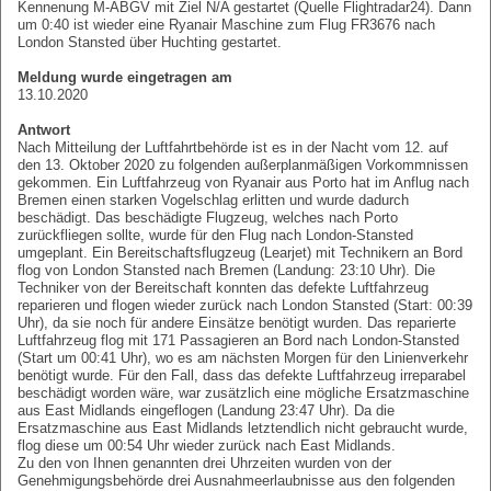
Kennenung M-ABGV mit Ziel N/A gestartet (Quelle Flightradar24). Dann
um 0:40 ist wieder eine Ryanair Maschine zum Flug FR3676 nach
London Stansted über Huchting gestartet.
Meldung wurde eingetragen am
13.10.2020
Antwort
Nach Mitteilung der Luftfahrtbehörde ist es in der Nacht vom 12. auf
den 13. Oktober 2020 zu folgenden außerplanmäßigen Vorkommnissen
gekommen. Ein Luftfahrzeug von Ryanair aus Porto hat im Anflug nach
Bremen einen starken Vogelschlag erlitten und wurde dadurch
beschädigt. Das beschädigte Flugzeug, welches nach Porto
zurückfliegen sollte, wurde für den Flug nach London-Stansted
umgeplant. Ein Bereitschaftsflugzeug (Learjet) mit Technikern an Bord
flog von London Stansted nach Bremen (Landung: 23:10 Uhr). Die
Techniker von der Bereitschaft konnten das defekte Luftfahrzeug
reparieren und flogen wieder zurück nach London Stansted (Start: 00:39
Uhr), da sie noch für andere Einsätze benötigt wurden. Das reparierte
Luftfahrzeug flog mit 171 Passagieren an Bord nach London-Stansted
(Start um 00:41 Uhr), wo es am nächsten Morgen für den Linienverkehr
benötigt wurde. Für den Fall, dass das defekte Luftfahrzeug irreparabel
beschädigt worden wäre, war zusätzlich eine mögliche Ersatzmaschine
aus East Midlands eingeflogen (Landung 23:47 Uhr). Da die
Ersatzmaschine aus East Midlands letztendlich nicht gebraucht wurde,
flog diese um 00:54 Uhr wieder zurück nach East Midlands.
Zu den von Ihnen genannten drei Uhrzeiten wurden von der
Genehmigungsbehörde drei Ausnahmeerlaubnisse aus den folgenden