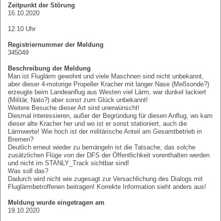
Zeitpunkt der Störung
16.10.2020
12:10 Uhr
Registriernummer der Meldung
345049
Beschreibung der Meldung
Man ist Fluglärm gewohnt und viele Maschnen sind nicht unbekannt,
aber dieser 4-motorige Propeller Kracher mit langer Nase (Meßsonde?)
erzeugte beim Landeanflug aus Westen viel Lärm, war dunkel lackiert
(Militär, Nato?) aber sonst zum Glück unbekannt!
Weitere Besuche dieser Art sind unerwünscht!
Diesmal interessieren, außer der Begründung für diesen Anflug, wo kam
dieser alte Kracher her und wo ist er sonst stationiert, auch die
Lärmwerte! Wie hoch ist der militärische Anteil am Gesamtbetrieb in
Bremen?
Deutlich erneut wieder zu bemängeln ist die Tatsache, das solche
zusätzlichen Flüge von der DFS der Öffentlichkeit vorenthalten werden
und nicht im STANLY_Track sichtbar sind!
Was soll das?
Dadurch wird nicht wie zugesagt zur Versachlichung des Dialogs mit
Fluglärmbetroffenen beitragen! Korrekte Information sieht anders aus!
Meldung wurde eingetragen am
19.10.2020