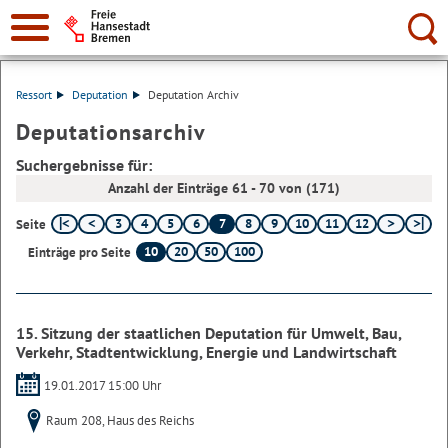
Suche:
Ressort
Deputation
Deputation Archiv
Deputationsarchiv
Suchergebnisse für:
Anzahl der Einträge 61 - 70 von (171)
3
4
5
6
7
8
9
10
11
12
Seite
10
20
50
100
Einträge pro Seite
15. Sitzung der staatlichen Deputation für Umwelt, Bau,
Verkehr, Stadtentwicklung, Energie und Landwirtschaft
19.01.2017 15:00 Uhr
Raum 208, Haus des Reichs