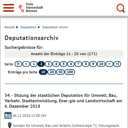
Suche:
Ressort
Deputation
Deputation Archiv
Deputationsarchiv
Suchergebnisse für:
Anzahl der Einträge 11 - 20 von (171)
1
2
3
4
5
6
7
8
9
10
Seite
10
20
50
100
Einträge pro Seite
34. - Sitzung der staatlichen Deputation für Umwelt, Bau,
Verkehr, Stadtentwicklung, Ener-gie und Landwirtschaft am
6. Dezember 2018
06.12.2018 15:00 Uhr
Senator für Umwelt, Bau und Verkehr, Contrescarpe 72, Sitzungsraum