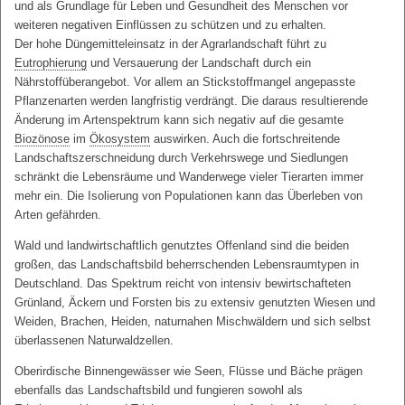
und als Grundlage für Leben und Gesundheit des Menschen vor
weiteren negativen Einflüssen zu schützen und zu erhalten.
Der hohe Düngemitteleinsatz in der Agrarlandschaft führt zu
Eutrophierung
und Versauerung der Landschaft durch ein
Nährstoffüberangebot. Vor allem an Stickstoffmangel angepasste
Pflanzenarten werden langfristig verdrängt. Die daraus resultierende
Änderung im Artenspektrum kann sich negativ auf die gesamte
Biozönose
im
Ökosystem
auswirken. Auch die fortschreitende
Landschaftszerschneidung durch Verkehrswege und Siedlungen
schränkt die Lebensräume und Wanderwege vieler Tierarten immer
mehr ein. Die Isolierung von Populationen kann das Überleben von
Arten gefährden.
Wald und landwirtschaftlich genutztes Offenland sind die beiden
großen, das Landschaftsbild beherrschenden Lebensraumtypen in
Deutschland. Das Spektrum reicht von intensiv bewirtschafteten
Grünland, Äckern und Forsten bis zu extensiv genutzten Wiesen und
Weiden, Brachen, Heiden, naturnahen Mischwäldern und sich selbst
überlassenen Naturwaldzellen.
Oberirdische Binnengewässer wie Seen, Flüsse und Bäche prägen
ebenfalls das Landschaftsbild und fungieren sowohl als