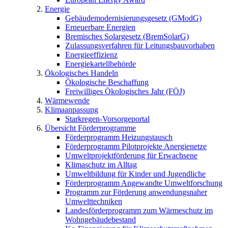
Energie
Gebäudemodernisierungsgesetz (GModG)
Erneuerbare Energien
Bremisches Solargesetz (BremSolarG)
Zulassungsverfahren für Leitungsbauvorhaben
Energieeffizienz
Energiekartellbehörde
Ökologisches Handeln
Ökologische Beschaffung
Freiwilliges Ökologisches Jahr (FÖJ)
Wärmewende
Klimaanpassung
Starkregen-Vorsorgeportal
Übersicht Förderprogramme
Förderprogramm Heizungstausch
Förderprogramm Pilotprojekte Anergienetze
Umweltprojektförderung für Erwachsene
Klimaschutz im Alltag
Umweltbildung für Kinder und Jugendliche
Förderprogramm Angewandte Umweltforschung
Programm zur Förderung anwendungsnaher
Umwelttechniken
Landesförderprogramm zum Wärmeschutz im
Wohngebäudebestand