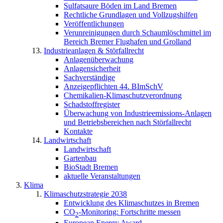
Sulfatsaure Böden im Land Bremen
Rechtliche Grundlagen und Vollzugshilfen
Veröffentlichungen
Verunreinigungen durch Schaumlöschmittel im
Bereich Bremer Flughafen und Grolland
Industrieanlagen & Störfallrecht
Anlagenüberwachung
Anlagensicherheit
Sachverständige
Anzeigepflichten 44. BImSchV
Chemikalien-Klimaschutzverordnung
Schadstoffregister
Überwachung von Industrieemissions-Anlagen
und Betriebsbereichen nach Störfallrecht
Kontakte
Landwirtschaft
Landwirtschaft
Gartenbau
BioStadt Bremen
aktuelle Veranstaltungen
Klima
Klimaschutzstrategie 2038
Entwicklung des Klimaschutzes in Bremen
CO
-Monitoring: Fortschritte messen
2
European Energy Award