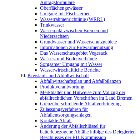
Antragsformulare
Oberflächengewässer
Umgang mit Fischsterben
Wasserrahmenrichtlinie (WRRL)
Trinkwasser
Wasserpakt zwischen Bremen und
Niedersachsen
Grundwasser und Wasserschutzgebiete
Informationen zur Erdwärmenutzung
Das Wasserschutzgebiet Vegesack
Wasser- und Bodenverbände
Sorgsamer Umgang mit Wasser
Wasserwirtschaftliche Berichte
Kreislauf- und Abfallwirtschaft
Abfallwirtschaftsplan und Abfallbilanzen
Produktverantwortung
Merkblätter und Hinweise zum Vollzug der
abfallrechtlichen Vorschriften im Land Bremen
Grenzüberschreitende Abfallverbringung
Zulassungsverfahren für
Abfallentsorgungsanlagen
Kontakte Abfall
Änderung der Abfallschlüssel für
batteriebezogene Abfälle infolge des Delegierten
Beschlusses der EU-Kommission