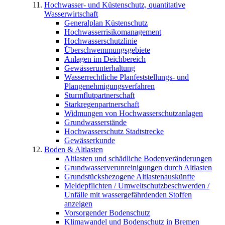
Hochwasser- und Küstenschutz, quantitative
Wasserwirtschaft
Generalplan Küstenschutz
Hochwasserrisikomanagement
Hochwasserschutzlinie
Überschwemmungsgebiete
Anlagen im Deichbereich
Gewässerunterhaltung
Wasserrechtliche Planfeststellungs- und
Plangenehmigungsverfahren
Sturmflutpartnerschaft
Starkregenpartnerschaft
Widmungen von Hochwasserschutzanlagen
Grundwasserstände
Hochwasserschutz Stadtstrecke
Gewässerkunde
Boden & Altlasten
Altlasten und schädliche Bodenveränderungen
Grundwasserverunreinigungen durch Altlasten
Grundstücksbezogene Altlastenauskünfte
Meldepflichten / Umweltschutzbeschwerden /
Unfälle mit wassergefährdenden Stoffen
anzeigen
Vorsorgender Bodenschutz
Klimawandel und Bodenschutz in Bremen