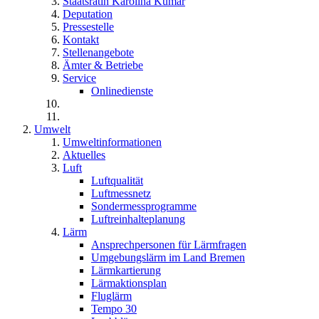
Staatsrätin Karolina Kumar
Deputation
Pressestelle
Kontakt
Stellenangebote
Ämter & Betriebe
Service
Onlinedienste
Umwelt
Umweltinformationen
Aktuelles
Luft
Luftqualität
Luftmessnetz
Sondermessprogramme
Luftreinhalteplanung
Lärm
Ansprechpersonen für Lärmfragen
Umgebungslärm im Land Bremen
Lärmkartierung
Lärmaktionsplan
Fluglärm
Tempo 30