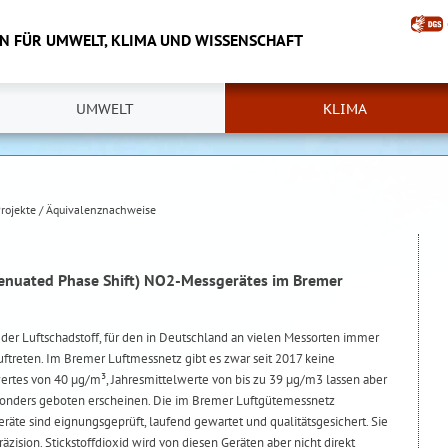
IN FÜR UMWELT, KLIMA UND WISSENSCHAFT
UMWELT
KLIMA
rojekte / Äquivalenznachweise
ttenuated Phase Shift) NO2-Messgerätes im Bremer
b der Luftschadstoff, für den in Deutschland an vielen Messorten immer
treten. Im Bremer Luftmessnetz gibt es zwar seit 2017 keine
rtes von 40 µg/m³, Jahresmittelwerte von bis zu 39 µg/m3 lassen aber
sonders geboten erscheinen. Die im Bremer Luftgütemessnetz
e sind eignungsgeprüft, laufend gewartet und qualitätsgesichert. Sie
zision. Stickstoffdioxid wird von diesen Geräten aber nicht direkt