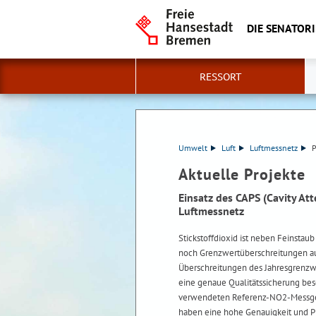
DIE SENATOR
RESSORT
Umwelt
Luft
Luftmessnetz
P
Aktuelle Projekte
Einsatz des CAPS (Cavity A
Luftmessnetz
Stickstoffdioxid ist neben Feinstau
noch Grenzwertüberschreitungen auf
Überschreitungen des Jahresgrenzwe
eine genaue Qualitätssicherung be
verwendeten Referenz-NO2-Messgerät
haben eine hohe Genauigkeit und Prä