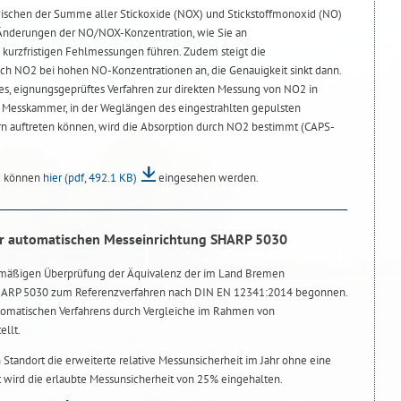
wischen der Summe aller Stickoxide (NOX) und Stickstoffmonoxid (NO)
 Änderungen der NO/NOX-Konzentration, wie Sie an
u kurzfristigen Fehlmessungen führen. Zudem steigt die
ch NO2 bei hohen NO-Konzentrationen an, die Genauigkeit sinkt dann.
eues, eignungsgeprüftes Verfahren zur direkten Messung von NO2 in
n Messkammer, in der Weglängen des eingestrahlten gepulsten
rn auftreten können, wird die Absorption durch NO2 bestimmt (CAPS-
ng können
hier
(pdf, 492.1 KB)
eingesehen werden.
er automatischen Messeinrichtung SHARP 5030
emäßigen Überprüfung der Äquivalenz der im Land Bremen
HARP 5030 zum Referenzverfahren nach DIN EN 12341:2014 begonnen.
tomatischen Verfahrens durch Vergleiche im Rahmen von
llt.
n Standort die erweiterte relative Messunsicherheit im Jahr ohne eine
 wird die erlaubte Messunsicherheit von 25% eingehalten.