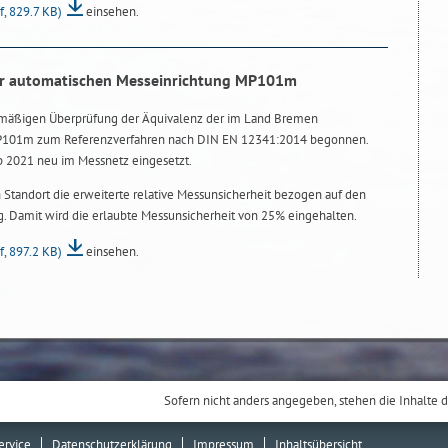
f, 829.7 KB)
einsehen.
er automatischen Messeinrichtung MP101m
emäßigen Überprüfung der Äquivalenz der im Land Bremen
MP101m zum Referenzverfahren nach DIN EN 12341:2014 begonnen.
 2021 neu im Messnetz eingesetzt.
n Standort die erweiterte relative Messunsicherheit bezogen auf den
g. Damit wird die erlaubte Messunsicherheit von 25% eingehalten.
f, 897.2 KB)
einsehen.
Sofern nicht anders angegeben, stehen die Inhalte d
ervice
Datenschutzerklärung
Impressum
Inhaltsübersicht