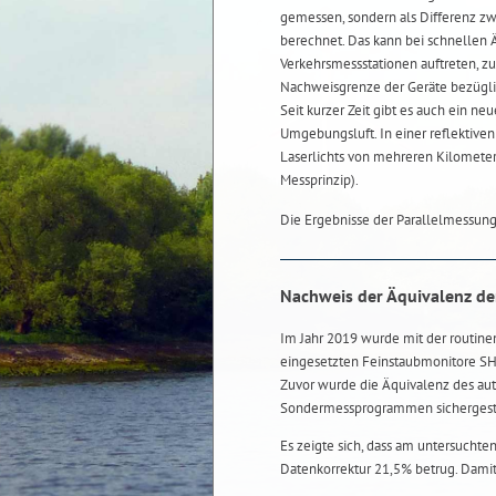
gemessen, sondern als Differenz z
berechnet. Das kann bei schnellen
Verkehrsmessstationen auftreten, z
Nachweisgrenze der Geräte bezügli
Seit kurzer Zeit gibt es auch ein n
Umgebungsluft. In einer reflektive
Laserlichts von mehreren Kilomete
Messprinzip).
Die Ergebnisse der Parallelmessu
Nachweis der Äquivalenz d
Im Jahr 2019 wurde mit der routin
eingesetzten Feinstaubmonitore S
Zuvor wurde die Äquivalenz des au
Sondermessprogrammen sichergeste
Es zeigte sich, dass am untersuchte
Datenkorrektur 21,5% betrug. Damit