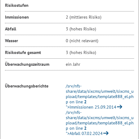
Risikostufen
Immissionen
2 (mittleres Risiko)
Abfall
3 (hohes Risiko)
Wasser
0 (nicht relevant)
Risikostufe gesamt
3 (hohes Risiko)
Überwachungszeitraum
ein Jahr
Überwachungsberichte
/srv/nfs-
share/data/sixcms/umwelt/sixcms_u
pload/templates/template888_el.ph
p on line
2
">Immissionen 25.09.2014
/srv/nfs-
share/data/sixcms/umwelt/sixcms_u
pload/templates/template888_el.ph
p on line
2
">Abfall 07.02.2024