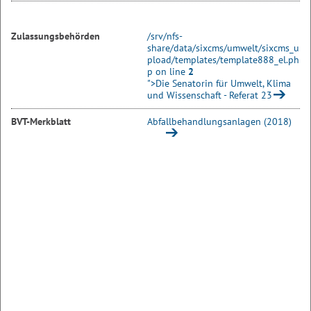
Zulassungsbehörden
/srv/nfs-
share/data/sixcms/umwelt/sixcms_u
pload/templates/template888_el.ph
p on line
2
">Die Senatorin für Umwelt, Klima
und Wissenschaft - Referat 23
BVT-Merkblatt
Abfallbehandlungsanlagen (2018)