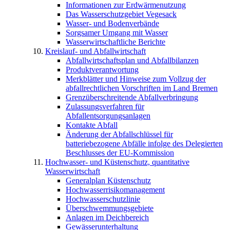
Informationen zur Erdwärmenutzung
Das Wasserschutzgebiet Vegesack
Wasser- und Bodenverbände
Sorgsamer Umgang mit Wasser
Wasserwirtschaftliche Berichte
Kreislauf- und Abfallwirtschaft
Abfallwirtschaftsplan und Abfallbilanzen
Produktverantwortung
Merkblätter und Hinweise zum Vollzug der
abfallrechtlichen Vorschriften im Land Bremen
Grenzüberschreitende Abfallverbringung
Zulassungsverfahren für
Abfallentsorgungsanlagen
Kontakte Abfall
Änderung der Abfallschlüssel für
batteriebezogene Abfälle infolge des Delegierten
Beschlusses der EU-Kommission
Hochwasser- und Küstenschutz, quantitative
Wasserwirtschaft
Generalplan Küstenschutz
Hochwasserrisikomanagement
Hochwasserschutzlinie
Überschwemmungsgebiete
Anlagen im Deichbereich
Gewässerunterhaltung