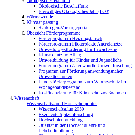
Ökologisches Handeln
Ökologische Beschaffung
Freiwilliges Ökologisches Jahr (FÖJ)
Wärmewende
Klimaanpassung
Starkregen-Vorsorgeportal
Übersicht Förderprogramme
Förderprogramm Heizungstausch
Förderprogramm Pilotprojekte Anergienetze
Umweltprojektförderung für Erwachsene
Klimaschutz im Alltag
Umweltbildung für Kinder und Jugendliche
Förderprogramm Angewandte Umweltforschung
Programm zur Förderung anwendungsnaher
Umwelttechniken
Landesförderprogramm zum Wärmeschutz im
Wohngebäudebestand
Ko-Finanzierung für Klimaschutzmaßnahmen
Wissenschaft
Wissenschafts- und Hochschulpolitik
Wissenschaftsplan 2030
Exzellente Spitzenforschung
Hochschulentwicklung
Qualität in der Hochschullehre und
Lehrkräftebildung