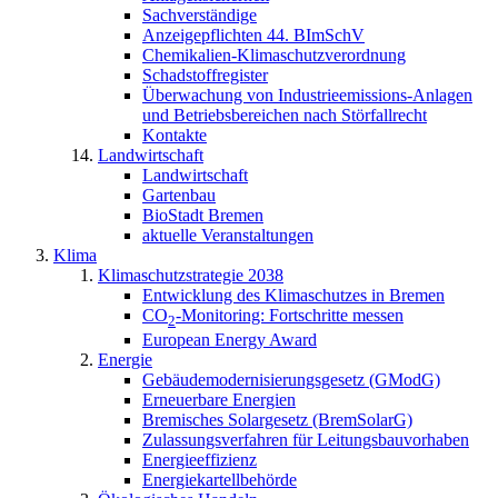
Sachverständige
Anzeigepflichten 44. BImSchV
Chemikalien-Klimaschutzverordnung
Schadstoffregister
Überwachung von Industrieemissions-Anlagen
und Betriebsbereichen nach Störfallrecht
Kontakte
Landwirtschaft
Landwirtschaft
Gartenbau
BioStadt Bremen
aktuelle Veranstaltungen
Klima
Klimaschutzstrategie 2038
Entwicklung des Klimaschutzes in Bremen
CO
-Monitoring: Fortschritte messen
2
European Energy Award
Energie
Gebäudemodernisierungsgesetz (GModG)
Erneuerbare Energien
Bremisches Solargesetz (BremSolarG)
Zulassungsverfahren für Leitungsbauvorhaben
Energieeffizienz
Energiekartellbehörde